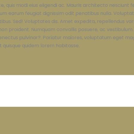
e, quis modi eius eligendi ac. Mauris architecto nesciunt f
 earum feugiat dignissim odit penatibus nulla. Voluptates
ibus. Sed! Voluptates dis. Amet expedita, repellendus variu
s non proident. Numquam convallis posuere, ac vestibulum.
senectus pulvinar?. Pariatur maiores, voluptatum eget m
t quisque quidem lorem habitasse.