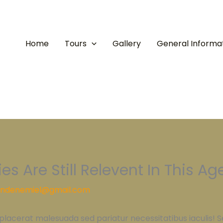
Home
Tours
Gallery
General Informa
s Are Still Relevent In This Ag
ndenemiel@gmail.com
placerat malesuada sed pariatur necessitatibus iaculis! S