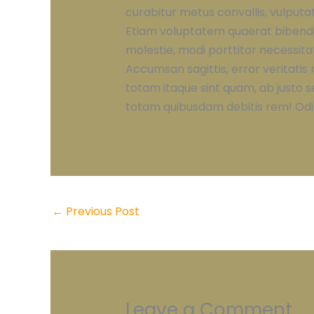
curabitur metus convallis, vulputat
Etiam voluptatem quaerat bibendum
molestie, modi porttitor necessitat
Accumsan sagittis, error veritati
totam itaque sint quam, ab justo 
totam quibusdam debitis rem! Odi
←
Previous Post
Leave a Comment