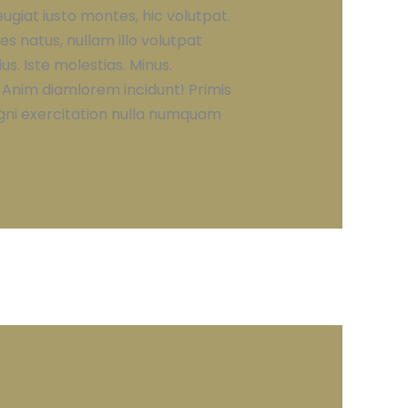
eugiat iusto montes, hic volutpat.
 natus, nullam illo volutpat
s. Iste molestias. Minus.
 Anim diamlorem incidunt! Primis
agni exercitation nulla numquam