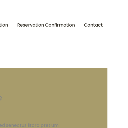
tion
Reservation Confirmation
Contact
e
ed senectus litora pretium