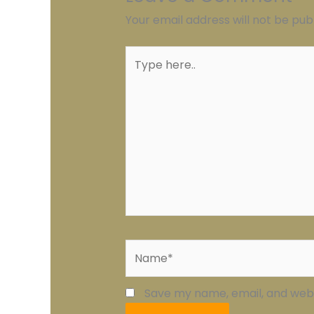
Your email address will not be pub
Type
here..
Name*
Save my name, email, and websi