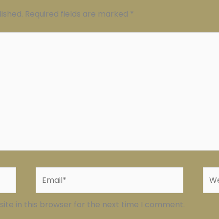
lished.
Required fields are marked
*
Email*
Web
te in this browser for the next time I comment.